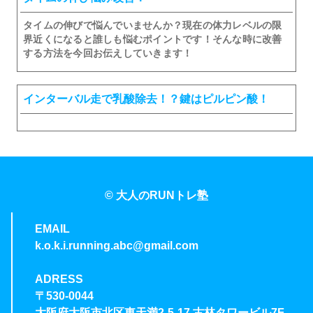
タイムの伸びで悩んでいませんか？現在の体力レベルの限
界近くになると誰しも悩むポイントです！そんな時に改善
する方法を今回お伝えしていきます！
インターバル走で乳酸除去！？鍵はピルピン酸！
© 大人のRUNトレ塾
EMAIL
k.o.k.i.running.abc@gmail.com
ADRESS
〒530-0044
大阪府大阪市北区東天満2-5-17 古林タワービル7F