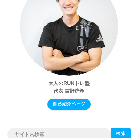
大人のRUNトレ塾
代表 吉野洸希
自己紹介ページ
検索