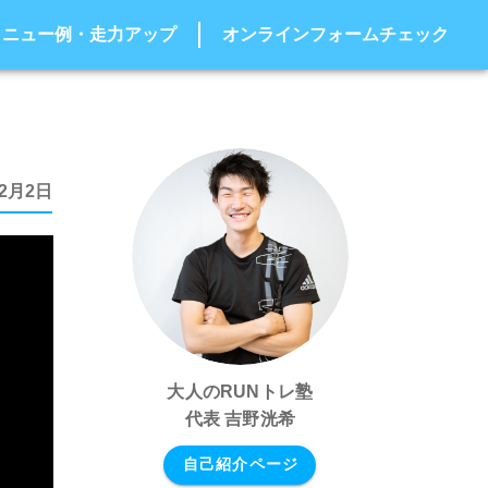
メニュー例・走力アップ
オンラインフォームチェック
12月2日
大人のRUNトレ塾
代表 吉野洸希
自己紹介ページ