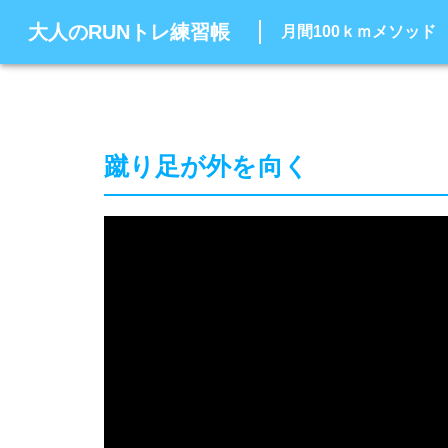
大人のRUNトレ練習帳
月間100ｋｍメソッド
蹴り足が外を向く