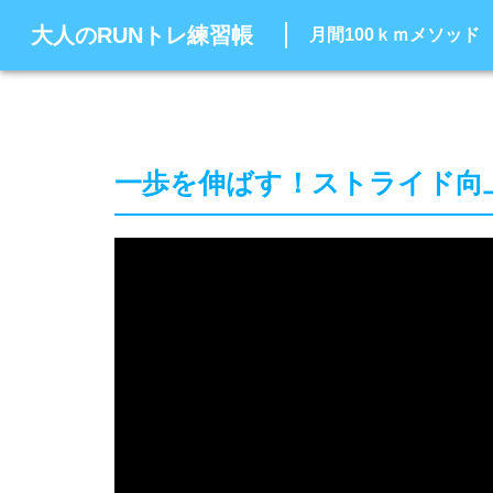
大人のRUNトレ練習帳
月間100ｋｍメソッド
一歩を伸ばす！ストライド向