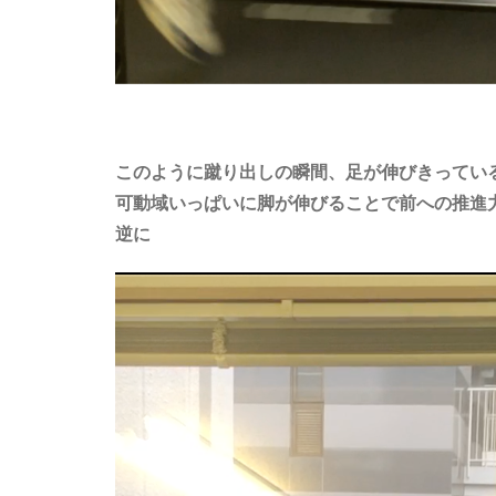
このように蹴り出しの瞬間、足が伸びきってい
可動域いっぱいに脚が伸びることで前への推進
逆に