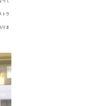
なって
ストラ
ありま