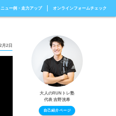
メニュー例・走力アップ
オンラインフォームチェック
12月2日
大人のRUNトレ塾
代表 吉野洸希
自己紹介ページ